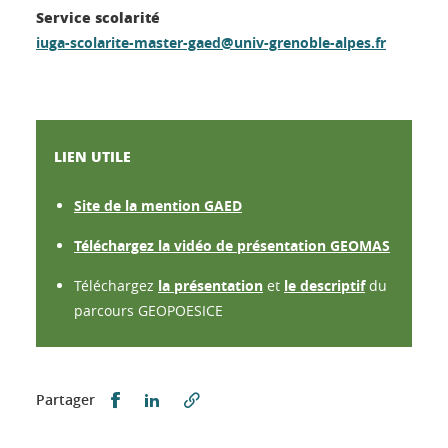
Service scolarité
iuga-scolarite-master-gaed@univ-grenoble-alpes.fr
LIEN UTILE
Site de la mention GAED
Téléchargez la vidéo de présentation GEOMAS
Téléchargez
la présentation
et
le descriptif
du
parcours GEOPOESICE
Partager sur Facebook
Partager sur LinkedIn
Partager