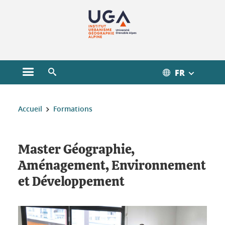
Gestion des cookies
FR
Ouvrir le menu principal
Ouvrir le moteur de recherche
Vous êtes ici :
Accueil
Formations
Master Géographie,
Aménagement, Environnement
et Développement