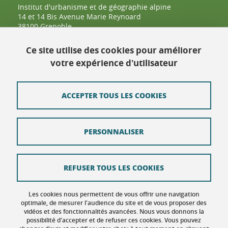
Institut d'urbanisme et de géographie alpine
14 et 14 Bis Avenue Marie Reynoard
38100 Grenoble
04 57 42 25 48
Ce site utilise des cookies pour améliorer
votre expérience d'utilisateur
Contact
Plan du site
ACCEPTER TOUS LES COOKIES
Crédits
PERSONNALISER
Mentions légales
Données personnelles : politique de confidentialité
REFUSER TOUS LES COOKIES
Politique des Cookies
Gestion des cookies
Les cookies nous permettent de vous offrir une navigation
optimale, de mesurer l'audience du site et de vous proposer des
vidéos et des fonctionnalités avancées. Nous vous donnons la
Accessibilité : non conforme
possibilité d'accepter et de refuser ces cookies. Vous pouvez