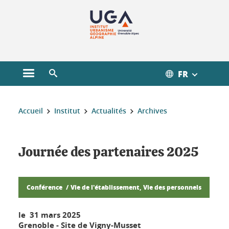
Gestion des cookies
FR
Ouvrir le menu principal
Ouvrir le moteur de recherche
Vous êtes ici :
Accueil
Institut
Actualités
Archives
Journée des partenaires 2025
Conférence
Vie de l'établissement, Vie des personnels
le 31 mars 2025
Grenoble - Site de Vigny-Musset