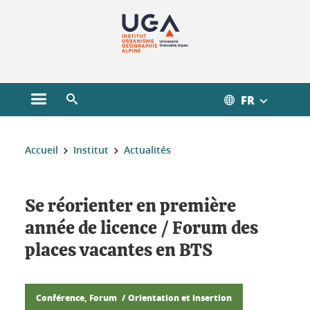
Gestion des cookies
FR
Ouvrir le menu principal
Ouvrir le moteur de recherche
Vous êtes ici :
Accueil
Institut
Actualités
Se réorienter en première
année de licence / Forum des
places vacantes en BTS
Conférence, Forum
Orientation et insertion