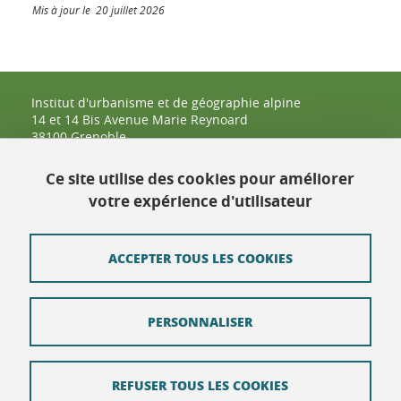
Mis à jour le 20 juillet 2026
Institut d'urbanisme et de géographie alpine
14 et 14 Bis Avenue Marie Reynoard
38100 Grenoble
04 57 42 25 48
Ce site utilise des cookies pour améliorer
votre expérience d'utilisateur
Contact
Plan du site
ACCEPTER TOUS LES COOKIES
Crédits
PERSONNALISER
Mentions légales
Données personnelles : politique de confidentialité
REFUSER TOUS LES COOKIES
Politique des Cookies