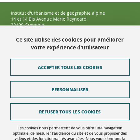
Institut d'urbanisme et de géographie alpine
14 et 14 Bis Avenue Marie Reynoard
38100 Grenoble
04 57 42 25 48
Ce site utilise des cookies pour améliorer
votre expérience d'utilisateur
Contact
Plan du site
ACCEPTER TOUS LES COOKIES
Crédits
PERSONNALISER
Mentions légales
Données personnelles : politique de confidentialité
REFUSER TOUS LES COOKIES
Politique des Cookies
Gestion des cookies
Les cookies nous permettent de vous offrir une navigation
optimale, de mesurer l'audience du site et de vous proposer des
vidéos et des fonctionnalités avancées. Nous vous donnons la
Accessibilité : non conforme