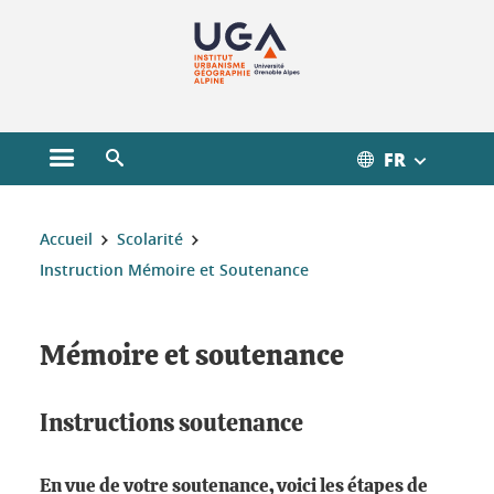
Gestion des cookies
FR
Ouvrir le menu principal
Ouvrir le moteur de recherche
Vous êtes ici :
Accueil
Scolarité
Instruction Mémoire et Soutenance
Mémoire et soutenance
Instructions soutenance
En vue de votre soutenance, voici les étapes de