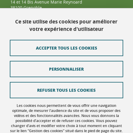
14 et 14 Bis Avenue Marie Reynoard
38100 Grenoble
04 57 42 25 48
Ce site utilise des cookies pour améliorer
votre expérience d'utilisateur
Contact
Plan du site
ACCEPTER TOUS LES COOKIES
Crédits
PERSONNALISER
Mentions légales
Données personnelles : politique de confidentialité
REFUSER TOUS LES COOKIES
Politique des Cookies
Gestion des cookies
Les cookies nous permettent de vous offrir une navigation
optimale, de mesurer l'audience du site et de vous proposer des
vidéos et des fonctionnalités avancées. Nous vous donnons la
Accessibilité : non conforme
possibilité d'accepter et de refuser ces cookies. Vous pouvez
changer d'avis et modifier votre choix à tout moment en cliquant
sur le lien "Gestion des cookies" situé dans le pied de page du site.