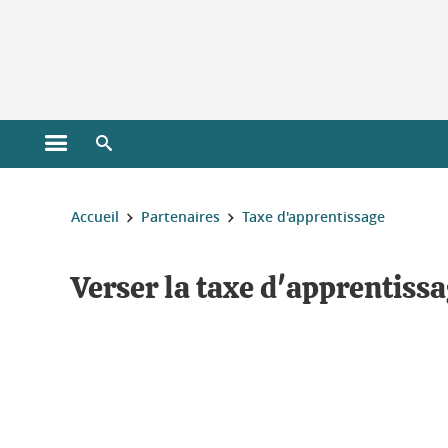
Gestion des cookies
Ouvrir le menu principal
Ouvrir le moteur de recherche
Vous êtes ici :
Accueil
Partenaires
Taxe d'apprentissage
Verser la taxe d'apprentiss