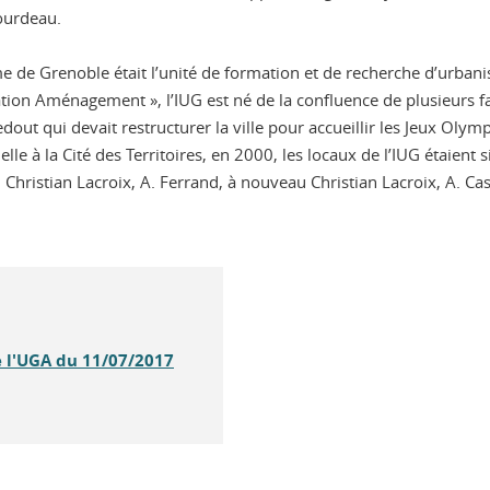
ourdeau.
sme de Grenoble était l’unité de formation et de recherche d’urba
ion Aménagement », l’IUG est né de la confluence de plusieurs fac
ut qui devait restructurer la ville pour accueillir les Jeux Olym
lle à la Cité des Territoires, en 2000, les locaux de l’IUG étaient 
c, Christian Lacroix, A. Ferrand, à nouveau Christian Lacroix, A. Ca
e l'UGA du 11/07/2017