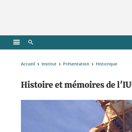
Gestion des cookies
Ouvrir le menu principal
Ouvrir le moteur de recherche
Vous êtes ici :
Accueil
Institut
Présentation
Historique
Histoire et mémoires de l'I