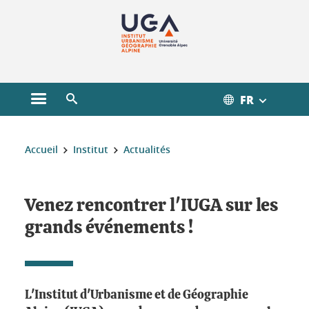
Gestion des cookies
FR
Ouvrir le menu principal
Ouvrir le moteur de recherche
Vous êtes ici :
Accueil
Institut
Actualités
Venez rencontrer l'IUGA sur les
grands événements !
L'Institut d'Urbanisme et de Géographie