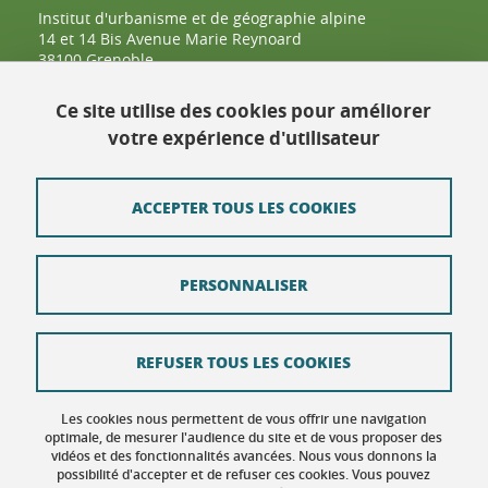
Institut d'urbanisme et de géographie alpine
14 et 14 Bis Avenue Marie Reynoard
38100 Grenoble
04 57 42 25 48
Ce site utilise des cookies pour améliorer
votre expérience d'utilisateur
Contact
Plan du site
ACCEPTER TOUS LES COOKIES
Crédits
PERSONNALISER
Mentions légales
Données personnelles : politique de confidentialité
REFUSER TOUS LES COOKIES
Politique des Cookies
Gestion des cookies
Les cookies nous permettent de vous offrir une navigation
optimale, de mesurer l'audience du site et de vous proposer des
vidéos et des fonctionnalités avancées. Nous vous donnons la
Accessibilité : non conforme
possibilité d'accepter et de refuser ces cookies. Vous pouvez