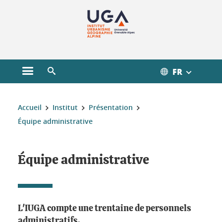
Gestion des cookies
FR
Ouvrir le menu principal
Ouvrir le moteur de recherche
Vous êtes ici :
Accueil
Institut
Présentation
Équipe administrative
Équipe administrative
L'IUGA compte une trentaine de personnels
administratifs.