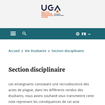
Gestion des cookies
FR
Ouvrir le menu principal
Ouvrir le moteur de recherche
Vous êtes ici :
Accueil
Vie étudiante
Section disciplinaire
Section disciplinaire
Les enseignants constatant une recrudescence des
actes de plagiat, dans les différents rendus des
étudiants, nous avons souhaité vous transmettre cette
note reprenant les conséquences de cet acte.