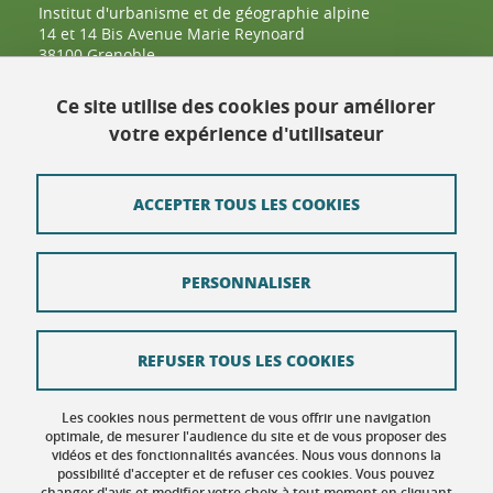
Institut d'urbanisme et de géographie alpine
14 et 14 Bis Avenue Marie Reynoard
38100 Grenoble
04 57 42 25 48
Ce site utilise des cookies pour améliorer
votre expérience d'utilisateur
Contact
Plan du site
ACCEPTER TOUS LES COOKIES
Crédits
PERSONNALISER
Mentions légales
Données personnelles : politique de confidentialité
REFUSER TOUS LES COOKIES
Politique des Cookies
Gestion des cookies
Les cookies nous permettent de vous offrir une navigation
optimale, de mesurer l'audience du site et de vous proposer des
vidéos et des fonctionnalités avancées. Nous vous donnons la
Accessibilité : non conforme
possibilité d'accepter et de refuser ces cookies. Vous pouvez
changer d'avis et modifier votre choix à tout moment en cliquant