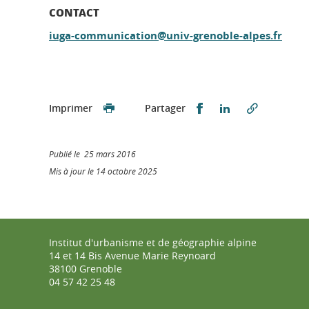
CONTACT
iuga-communication@univ-grenoble-alpes.fr
Partager sur Faceb
Partager sur L
Imprimer
Partager
Publié le 25 mars 2016
Mis à jour le 14 octobre 2025
Institut d'urbanisme et de géographie alpine
14 et 14 Bis Avenue Marie Reynoard
38100 Grenoble
04 57 42 25 48