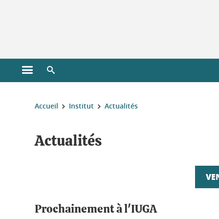
Gestion des cookies
Ouvrir le menu principal
Ouvrir le moteur de recherche
Vous êtes ici :
Accueil
Institut
Actualités
Actualités
VE
Prochainement à l'IUGA